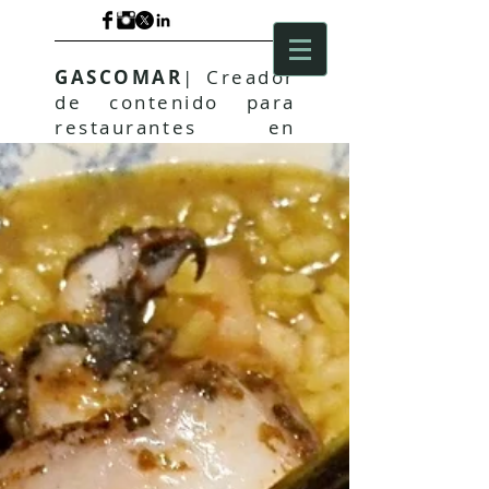
GASCOMAR
| Creador
de contenido para
restaurantes en
Valencia. Fotografía
y vídeo editorial y
para el sector
inmobiliario