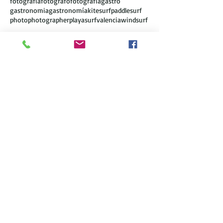
fotografia
fotografo
fotografía
gastro
gastronomia
gastronomía
kitesurf
paddlesurf
photo
photographer
playa
surf
valencia
windsurf
Síguenos