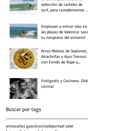
selección de carteles de
surf, para complementar mi
oferta como fotógrafo
Empiezan a entrar olas en
las playas de Valencia: saca
tu neopreno del armario!
Arroz Meloso de Sepionet,
Alcachofas y Ajos Tiernos
con Fondo de Rape y
Galeras
Fotógrafo y Cocinero. Oído,
cocina!
Buscar por tags
arroz
carlos gascó
cocina
deporta
el saler