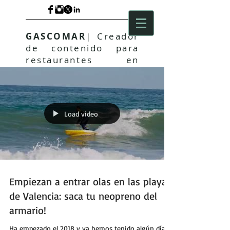
GASCOMAR
| Creador
de contenido para
restaurantes en
Valencia. Fotografía
y vídeo editorial y
para el sector
inmobiliario
Load video
Empiezan a entrar olas en las playas
de Valencia: saca tu neopreno del
armario!
Ha empezado el 2018 y ya hemos tenido algún día